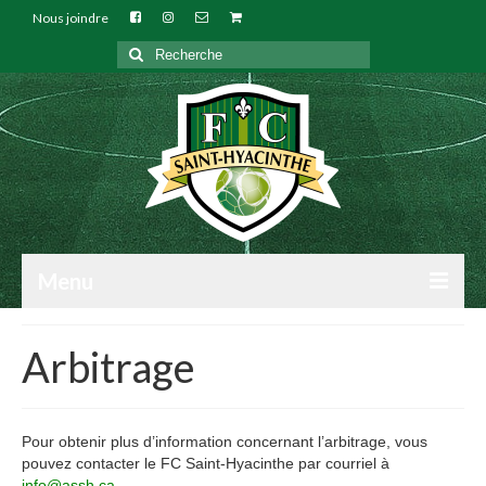
Nous joindre
Rechercher
:
Menu
NOTRE CLUB
Arbitrage
INSCRIPTIONS
TECHNIQUE
Pour obtenir plus d’information concernant l’arbitrage, vous
pouvez contacter le FC Saint-Hyacinthe par courriel à
ARBITRES
i
nfo@assh.ca
.