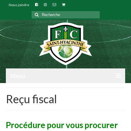
Nous joindre
Rechercher
:
Menu
NOTRE CLUB
Reçu fiscal
INSCRIPTIONS
TECHNIQUE
Procédure pour vous procurer
ARBITRES