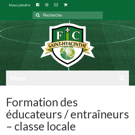
Nous joindre
Rechercher
:
Menu
NOTRE CLUB
Formation des
INSCRIPTIONS
éducateurs / entraîneurs
TECHNIQUE
– classe locale
ARBITRES