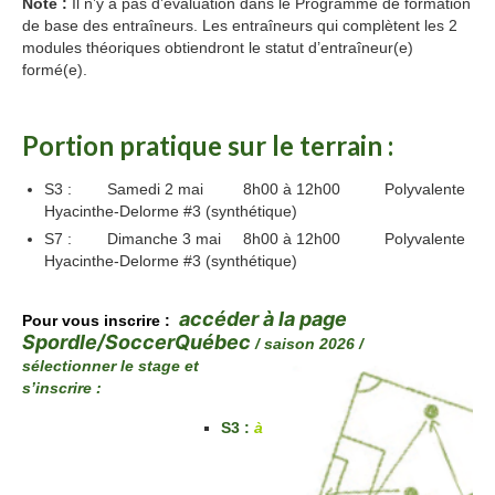
Note :
Il n’y a pas d’évaluation dans le Programme de formation
de base des entraîneurs. Les entraîneurs qui complètent les 2
modules théoriques obtiendront le statut d’entraîneur(e)
formé(e).
formation
Portion pratique sur le terrain :
S3 : Samedi 2 mai 8h00 à 12h00 Polyvalente
Hyacinthe-Delorme #3 (synthétique)
S7 : Dimanche 3 mai 8h00 à 12h00 Polyvalente
Hyacinthe-Delorme #3 (synthétique)
formation
accéder à la page
Pour vous inscrire :
Spordle/SoccerQuébec
/ saison 2026 /
sélectionner le stage et
s’inscrire :
S3 :
à